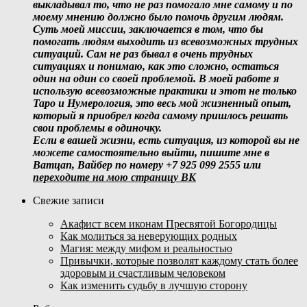
выкладывал то, что не раз помогало мне самому и по
моему мнению должно было помочь другим людям.
Суть моей миссии, заключается в том, что бы
помогать людям выходить из всевозможных трудных
ситуаций. Сам не раз бывал в очень трудных
ситуациях и понимаю, как это сложно, остаться
один на один со своей проблемой. В моей работе я
использую всевозможные практики и этот не только
Таро и Нумерология, это весь мой жизненный опыт,
который я приобрел когда самому пришлось решать
свои проблемы в одиночку.
Если в вашей жизни, есть ситуация, из которой вы не
можете самостоятельно выйти, пишите мне в
Ватцап, Вайбер по номеру +7 925 099 2555 или
переходите на мою страницу ВК
Свежие записи
Акафист всем иконам Пресвятой Богородицы
Как молиться за неверующих родных
Магия: между мифом и реальностью
Привычки, которые позволят каждому стать более
здоровым и счастливым человеком
Как изменить судьбу в лучшую сторону