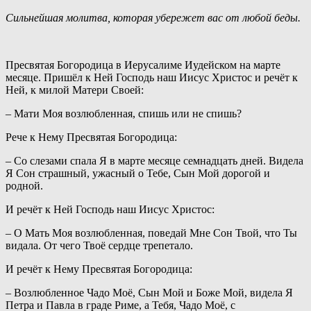
Сильнейшая молитва, которая убережет вас от любой беды.
Пресвятая Богородица в Иерусалиме Иудейском на марте
месяце. Пришёл к Ней Господь наш Иисус Христос и речёт к
Ней, к милой Матери Своей:
– Мати Моя возлюбленная, спишь или не спишь?
Рече к Нему Пресвятая Богородица:
– Со слезами спала Я в марте месяце семнадцать дней. Видела
Я Сон страшный, ужасный о Тебе, Сын Мой дорогой и
родной.
И речёт к Ней Господь наш Иисус Христос:
– О Мать Моя возлюбленная, поведай Мне Сон Твой, что Ты
видала. От чего Твоё сердце трепетало.
И речёт к Нему Пресвятая Богородица:
– Возлюбленное Чадо Моё, Сын Мой и Боже Мой, видела Я
Петра и Павла в граде Риме, а Тебя, Чадо Моё, с