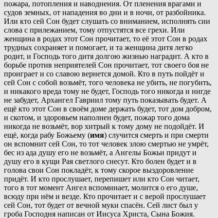
пожара, потопления и наводнения. От пленения врагами и
судов земных, от нападения во дни и в ночи, от разбойника.
Или кто сей Сон будет слушать со вниманием, исполнять сии
слова с прилежанием, тому отпустятся все грехи. Или
женщина в родах этот Сон прочитает, то её этот Сон в родах
трудных сохраняет и помогает, и та женщина дитя легко
родит, и Господь того дитя долгою жизнью наградит. А кто в
борьбе против неприятелей Сон прочитает, тот своего боя не
проиграет и со славою вернется домой. Кто в путь пойдёт и
сей Сон с собой возьмёт, того человека не убить, не погубить,
и никакого вреда тому не будет, Господь того никогда и нигде
не забудет, Архангел Гавриил тому путь показывать будет. А
ещё кто этот Сон в своём доме держать будет, тот дом добром,
и скотом, и здоровьем наполнен будет, пожар того дома
никогда не возьмёт, вор хитрый к тому дому не подойдёт. И
ещё, когда рабу Божьему (
имя
) случится смерть и при смерти
он вспомнит сей Сон, то тот человек злою смертью не умрёт,
бес из ада душу его не возьмёт, а Ангелы Божьи придут и
душу его в кущи Рая светлого снесут. Кто болен будет и в
голова свои Сон покладёт, к тому скорое выздоровление
придёт. И кто прослушает, перепишет или кто Сон читает,
того в тот момент Ангел вспоминает, молится о его душе,
всюду при нём и везде. Кто прочитает и с верой прослушает
сей Сон, тот будет от вечной муки спасён. Сей лист был у
гроба Господня написан от Иисуса Христа, Сына Божия.