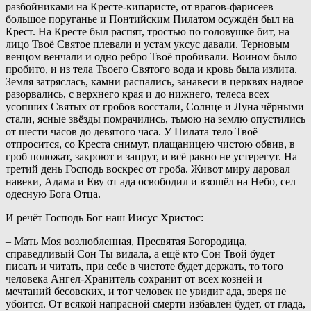
разбойниками на Кресте-кипаристе, от врагов-фарисеев
большое поруганье и Понтийским Пилатом осуждён был на
Крест. На Кресте был распят, тростью по головушке бит, на
лицо Твоё Святое плевали и устам уксус давали. Терновым
венцом венчали и одно ребро Твоё пробивали. Воином было
пробито, и из тела Твоего Святого вода и кровь была излита.
Земля затряслась, камни распались, занавеси в церквях надвое
разорвались, с верхнего края и до нижнего, телеса всех
усопших Святых от гробов восстали, Солнце и Луна чёрными
стали, ясные звёзды помрачились, тьмою на землю опустились
от шести часов до девятого часа. У Пилата тело Твоё
отпросится, со Креста снимут, плащаницею чистою обвив, в
гроб положат, закроют и запрут, и всё равно не устерегут. На
третий день Господь воскрес от гроба. Живот миру даровал
навеки, Адама и Еву от ада освободил и взошёл на Небо, сел
одесную Бога Отца.
И речёт Господь Бог наш Иисус Христос:
– Мать Моя возлюбленная, Пресвятая Богородица,
справедливый Сон Ты видала, а ещё кто Сон Твой будет
писать и читать, при себе в чистоте будет держать, то того
человека Ангел-Хранитель сохранит от всех козней и
мечтаний бесовских, и тот человек не увидит ада, зверя не
убоится. От всякой напрасной смерти избавлен будет, от глада,