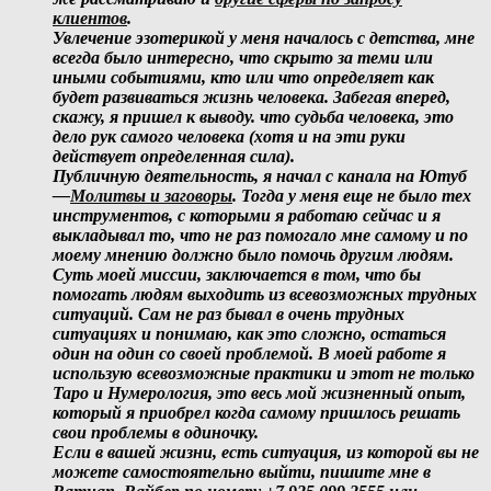
клиентов
.
Увлечение эзотерикой у меня началось с детства, мне
всегда было интересно, что скрыто за теми или
иными событиями, кто или что определяет как
будет развиваться жизнь человека. Забегая вперед,
скажу, я пришел к выводу. что судьба человека, это
дело рук самого человека (хотя и на эти руки
действует определенная сила).
Публичную деятельность, я начал с канала на Ютуб
—
Молитвы и заговоры
. Тогда у меня еще не было тех
инструментов, с которыми я работаю сейчас и я
выкладывал то, что не раз помогало мне самому и по
моему мнению должно было помочь другим людям.
Суть моей миссии, заключается в том, что бы
помогать людям выходить из всевозможных трудных
ситуаций. Сам не раз бывал в очень трудных
ситуациях и понимаю, как это сложно, остаться
один на один со своей проблемой. В моей работе я
использую всевозможные практики и этот не только
Таро и Нумерология, это весь мой жизненный опыт,
который я приобрел когда самому пришлось решать
свои проблемы в одиночку.
Если в вашей жизни, есть ситуация, из которой вы не
можете самостоятельно выйти, пишите мне в