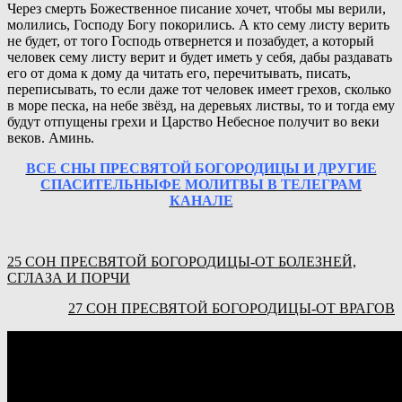
Через смерть Божественное писание хочет, чтобы мы верили,
молились, Господу Богу покорились. А кто сему листу верить
не будет, от того Господь отвернется и позабудет, а который
человек сему листу верит и будет иметь у себя, дабы раздавать
его от дома к дому да читать его, перечитывать, писать,
переписывать, то если даже тот человек имеет грехов, сколько
в море песка, на небе звёзд, на деревьях листвы, то и тогда ему
будут отпущены грехи и Царство Небесное получит во веки
веков. Аминь.
ВСЕ СНЫ ПРЕСВЯТОЙ БОГОРОДИЦЫ И ДРУГИЕ
СПАСИТЕЛЬНЫФЕ МОЛИТВЫ В ТЕЛЕГРАМ
КАНАЛЕ
25 СОН ПРЕСВЯТОЙ БОГОРОДИЦЫ-ОТ БОЛЕЗНЕЙ,
СГЛАЗА И ПОРЧИ
27 СОН ПРЕСВЯТОЙ БОГОРОДИЦЫ-ОТ ВРАГОВ