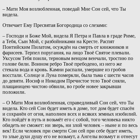
– Мати Моя возлюбленная, поведай Мне Сон сей, что Ты
видела.
Отвечает Ему Пресвятая Богородица со слезами:
– Господи и Боже Мой, видела Я Петра и Павла в граде Риме,
а Тебя, Сын Мой, с разбойниками на Кресте. Распят
Понтийским Пилатом, осуждён на смерть от книжников и
фарисеев. Терпел поругания, на лицо Твоё Святое плевали.
Уксусом Тебя поили, терновым венцом венчали, тростию по
голове били. Воином ребро Твоё пребодено, из него же
стекала вода и кровь. Камни распали, умершие из гробов
восстали. Солнце и Луна померкли, была тьма с шести часов
до девяти. Иосиф и Никодим Пречистое тело Твоё сняли,
плащаницею чистою обвили, во гробе новее закрывши
положили.
– О Мати Моя возлюбленная, справедливый Сон сей, что Ты
видела. Кто сей Сон будет иметь в доме, тот дом будет спасён
и сохранён от огня, наполнен всех и всяких земных изобилий.
Кто пойдёт в путь и возьмёт его с собой, того человека никто
обидеть не сможет: ни зверь, ни злой человек – ныне и по весь
век! Если человек при смерти Сон сей при себе будет иметь,
то злые духи душу его не возьмут, а Ангелы возьмут и отнесут