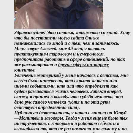
Здравствуйте! Эта статья, знакомство со мной. Хочу
что бы посетители моего сайта ближе
познакомились со мной и с тем, чем я занимаюсь.
Меня зовут Алексей. мне 49 лет, я являюсь
практикующим тарологом и нумерологом,
предпочитаю работать в сфере отношений, но так
же рассматриваю и
другие сферы по запросу
клиентов
.
Увлечение эзотерикой у меня началось с детства, мне
всегда было интересно, что скрыто за теми или
иными событиями, кто или что определяет как
будет развиваться жизнь человека. Забегая вперед,
скажу, я пришел к выводу. что судьба человека, это
дело рук самого человека (хотя и на эти руки
действует определенная сила).
Публичную деятельность, я начал с канала на Ютуб
—
Молитвы и заговоры
. Тогда у меня еще не было тех
инструментов, с которыми я работаю сейчас и я
выкладывал то, что не раз помогало мне самому и по