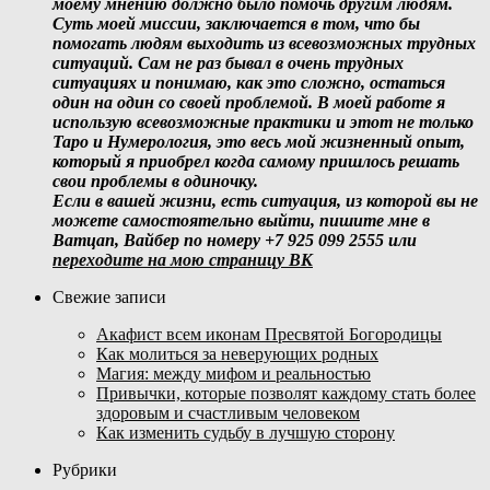
моему мнению должно было помочь другим людям.
Суть моей миссии, заключается в том, что бы
помогать людям выходить из всевозможных трудных
ситуаций. Сам не раз бывал в очень трудных
ситуациях и понимаю, как это сложно, остаться
один на один со своей проблемой. В моей работе я
использую всевозможные практики и этот не только
Таро и Нумерология, это весь мой жизненный опыт,
который я приобрел когда самому пришлось решать
свои проблемы в одиночку.
Если в вашей жизни, есть ситуация, из которой вы не
можете самостоятельно выйти, пишите мне в
Ватцап, Вайбер по номеру +7 925 099 2555 или
переходите на мою страницу ВК
Свежие записи
Акафист всем иконам Пресвятой Богородицы
Как молиться за неверующих родных
Магия: между мифом и реальностью
Привычки, которые позволят каждому стать более
здоровым и счастливым человеком
Как изменить судьбу в лучшую сторону
Рубрики