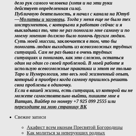
дело рук самого человека (хотя и на эти руки
действует определенная сила).
Публичную деятельность, я начал с канала на Ютуб
—
Молитвы и заговоры
. Тогда у меня еще не было тех
инструментов, с которыми я работаю сейчас и я
выкладывал то, что не раз помогало мне самому и по
моему мнению должно было помочь другим людям.
Суть моей миссии, заключается в том, что бы
помогать людям выходить из всевозможных трудных
ситуаций. Сам не раз бывал в очень трудных
ситуациях и понимаю, как это сложно, остаться
один на один со своей проблемой. В моей работе я
использую всевозможные практики и этот не только
Таро и Нумерология, это весь мой жизненный опыт,
который я приобрел когда самому пришлось решать
свои проблемы в одиночку.
Если в вашей жизни, есть ситуация, из которой вы не
можете самостоятельно выйти, пишите мне в
Ватцап, Вайбер по номеру +7 925 099 2555 или
переходите на мою страницу ВК
Свежие записи
Акафист всем иконам Пресвятой Богородицы
Как молиться за неверующих родных