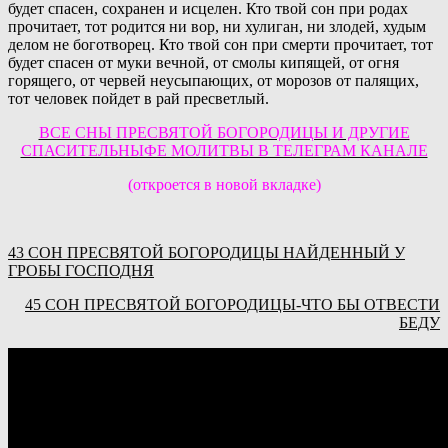
будет спасен, сохранен и исцелен. Кто твой сон при родах
прочитает, тот родится ни вор, ни хулиган, ни злодей, худым
делом не боготворец. Кто твой сон при смерти прочитает, тот
будет спасен от муки вечной, от смолы кипящей, от огня
горящего, от червей неусыпающих, от морозов от палящих,
тот человек пойдет в рай пресветлый.
ВСЕ СНЫ ПРЕСВЯТОЙ БОГОРОДИЦЫ И ДРУГИЕ
СПАСИТЕЛЬНЫФЕ МОЛИТВЫ В ТЕЛЕГРАМ КАНАЛЕ
(откроется в новой вкладке)
43 СОН ПРЕСВЯТОЙ БОГОРОДИЦЫ НАЙДЕННЫЙ У
ГРОБЫ ГОСПОДНЯ
45 СОН ПРЕСВЯТОЙ БОГОРОДИЦЫ-ЧТО БЫ ОТВЕСТИ
БЕДУ