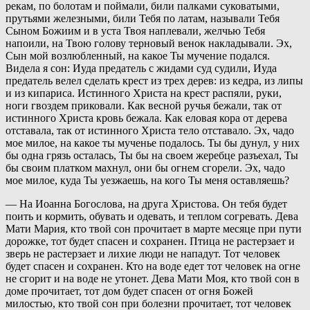
рекам, по болотам и поймали, били палками суковатыми,
прутьями железными, били Тебя по латам, называли Тебя
Сыном Божиим и в уста Твоя наплевали, желчью Тебя
напоили, на Твою голову терновый венок накладывали. Эх,
Сын мой возлюбленный, на какое Ты мучение подался.
Видела я сон: Иуда предатель с жидами суд судили, Иуда
предатель велел сделать крест из трех дерев: из кедра, из липы
и из кипариса. Истинного Христа на крест распяли, руки,
ноги гвоздем приковали. Как весной ручья бежали, так от
истинного Христа кровь бежала. Как еловая кора от дерева
отставала, так от истинного Христа тело отставало. Эх, чадо
мое милое, на какое ты мученье подалось. Ты бы дунул, у них
бы одна грязь осталась, Ты бы на своем жеребце разъехал, Ты
бы своим платком махнул, они бы огнем сгорели. Эх, чадо
мое милое, куда Ты уезжаешь, на кого Ты меня оставляешь?
— На Иоанна Богослова, на друга Христова. Он тебя будет
поить и кормить, обувать и одевать, и теплом согревать. Дева
Мати Мария, кто твой сон прочитает в марте месяце при пути
дорожке, тот будет спасен и сохранен. Птица не растерзает и
зверь не растерзает и лихие люди не нападут. Тот человек
будет спасен и сохранен. Кто на воде едет тот человек на огне
не сгорит и на воде не утонет. Дева Мати Моя, кто твой сон в
доме прочитает, тот дом будет спасен от огня Божей
милостью, кто твой сон при болезни прочитает, тот человек