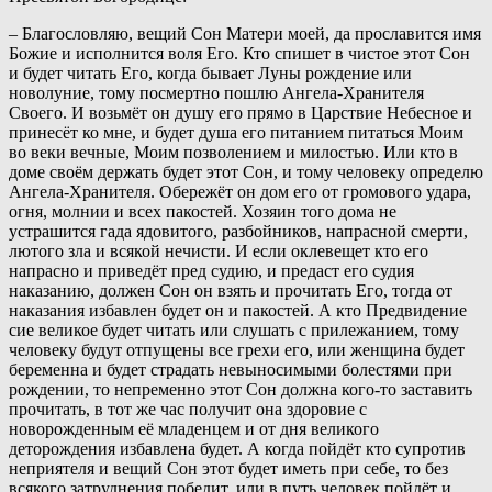
– Благословляю, вещий Сон Матери моей, да прославится имя
Божие и исполнится воля Его. Кто спишет в чистое этот Сон
и будет читать Его, когда бывает Луны рождение или
новолуние, тому посмертно пошлю Ангела-Хранителя
Своего. И возьмёт он душу его прямо в Царствие Небесное и
принесёт ко мне, и будет душа его питанием питаться Моим
во веки вечные, Моим позволением и милостью. Или кто в
доме своём держать будет этот Сон, и тому человеку определю
Ангела-Хранителя. Обережёт он дом его от громового удара,
огня, молнии и всех пакостей. Хозяин того дома не
устрашится гада ядовитого, разбойников, напрасной смерти,
лютого зла и всякой нечисти. И если оклевещет кто его
напрасно и приведёт пред судию, и предаст его судия
наказанию, должен Сон он взять и прочитать Его, тогда от
наказания избавлен будет он и пакостей. А кто Предвидение
сие великое будет читать или слушать с прилежанием, тому
человеку будут отпущены все грехи его, или женщина будет
беременна и будет страдать невыносимыми болестями при
рождении, то непременно этот Сон должна кого-то заставить
прочитать, в тот же час получит она здоровие с
новорожденным её младенцем и от дня великого
деторождения избавлена будет. А когда пойдёт кто супротив
неприятеля и вещий Сон этот будет иметь при себе, то без
всякого затруднения победит, или в путь человек пойдёт и