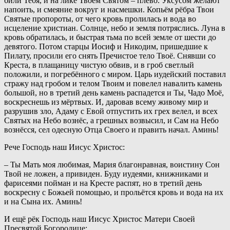
били Тебя, и на лике Твоём Святом – плево. Уксусом желают
напоить, и смеяние вокруг и насмешки. Копьём рёбра Твои
Святые пропороты, от чего кровь пролилась и вода во
исцеление христиан. Солнце, небо и земля потряслись. Луна в
кровь обратилась, и быстрая тьма по всей земле от шести до
девятого. Потом старцы Иосиф и Никодим, пришедшие к
Пилату, просили его снять Пречистое тело Твоё. Снявши со
Креста, в плащаницу чистую обвив, и в гроб светлый
положили, и погребённого с миром. Царь иудейский поставил
стражу над гробом и телом Твоим и повелел навалить камень
большой, но в третий день камень распадется и Ты, Чадо Моё,
воскреснешь из мёртвых. И, даровав всему живому мир и
разрушив зло, Адаму с Евой отпустить их грех велел, и всех
Святых на Небо вознёс, а грешных возвысил, и Сам на Небо
вознёсся, сел одесную Отца Своего и править начал. Аминь!
Рече Господь наш Иисус Христос:
– Ты Мать моя любимая, Мария благонравная, воистину Сон
Твой не ложен, а привиден. Буду иудеями, книжниками и
фарисеями пойман и на Кресте распят, но в третий день
воскресну с Божьей помощью, и прольётся кровь и вода на их
и на Сына их. Аминь!
И ещё рёк Господь наш Иисус Христос Матери Своей
Пресвятой Богородице: