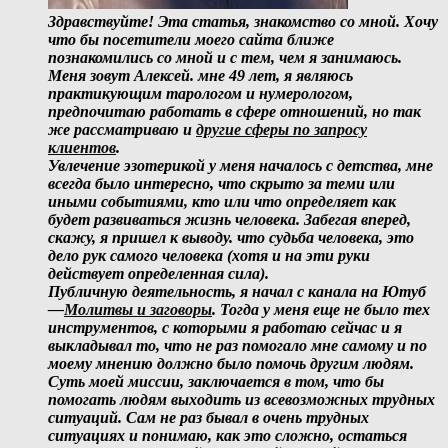
Здравствуйте! Эта статья, знакомство со мной. Хочу
что бы посетители моего сайта ближе
познакомились со мной и с тем, чем я занимаюсь.
Меня зовут Алексей. мне 49 лет, я являюсь
практикующим тарологом и нумерологом,
предпочитаю работать в сфере отношений, но так
же рассматриваю и
другие сферы по запросу
клиентов
.
Увлечение эзотерикой у меня началось с детства, мне
всегда было интересно, что скрыто за теми или
иными событиями, кто или что определяет как
будет развиваться жизнь человека. Забегая вперед,
скажу, я пришел к выводу. что судьба человека, это
дело рук самого человека (хотя и на эти руки
действует определенная сила).
Публичную деятельность, я начал с канала на Ютуб
—
Молитвы и заговоры
. Тогда у меня еще не было тех
инструментов, с которыми я работаю сейчас и я
выкладывал то, что не раз помогало мне самому и по
моему мнению должно было помочь другим людям.
Суть моей миссии, заключается в том, что бы
помогать людям выходить из всевозможных трудных
ситуаций. Сам не раз бывал в очень трудных
ситуациях и понимаю, как это сложно, остаться