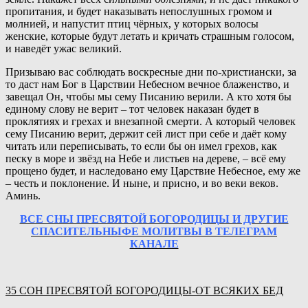
пропитания, и будет наказывать непослушных громом и
молнией, и напустит птиц чёрных, у которых волосы
женские, которые будут летать и кричать страшным голосом,
и наведёт ужас великий.
Призываю вас соблюдать воскресные дни по-христиански, за
то даст нам Бог в Царствии Небесном вечное блаженство, и
завещал Он, чтобы мы сему Писанию верили. А кто хотя бы
единому слову не верит – тот человек наказан будет в
проклятиях и грехах и внезапной смерти. А который человек
сему Писанию верит, держит сей лист при себе и даёт кому
читать или переписывать, то если бы он имел грехов, как
песку в море и звёзд на Небе и листьев на дереве, – всё ему
прощено будет, и наследовано ему Царствие Небесное, ему же
– честь и поклонение. И ныне, и присно, и во веки веков.
Аминь.
ВСЕ СНЫ ПРЕСВЯТОЙ БОГОРОДИЦЫ И ДРУГИЕ
СПАСИТЕЛЬНЫФЕ МОЛИТВЫ В ТЕЛЕГРАМ
КАНАЛЕ
35 СОН ПРЕСВЯТОЙ БОГОРОДИЦЫ-ОТ ВСЯКИХ БЕД