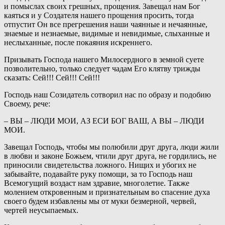
и помыслах своих грешных, прощения. Завещал нам Бог
каяться и у Создателя нашего прощения просить, тогда
отпустит Он все прегрешения наши чаянные и нечаянные,
знаемые и незнаемые, видимые и невидимые, слыханные и
неслыханные, после покаяния искреннего.
Призывать Господа нашего Милосердного в земной суете
позволительно, только следует чадам Его клятву трижды
сказать: Сей!!! Сей!!! Сей!!!
Господь наш Созидатель сотворил нас по образу и подобию
Своему, рече:
– ВЫ – ЛЮДИ МОИ, АЗ ЕСИ БОГ ВАШ, А ВЫ – ЛЮДИ
МОИ.
Завещал Господь, чтобы мы полюбили друг друга, люди жили
в любви и законе Божьем, чтили друг друга, не гордились, не
приносили свидетельства ложного. Нищих и убогих не
забывайте, подавайте руку помощи, за то Господь наш
Всемогущий воздаст нам здравие, многолетие. Также
молением откровенным и признательным во спасение духа
своего будем избавлены мы от муки безмерной, червей,
чертей неусыпаемых.