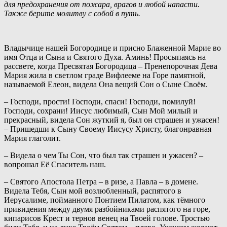
для предохранения от пожара, врагов и любой напасти.
Также берите молитву с собой в путь.
Владычице нашей Богородице и присно Блаженной Марие во
имя Отца и Сына и Святого Духа. Аминь! Просыпаясь на
рассвете, когда Пресвятая Богородица – Пренепорочная Дева
Мария жила в светлом граде Вифлееме на Горе памятной,
называемой Елеон, видела Она вещий Сон о Сыне Своём.
– Господи, прости! Господи, спаси! Господи, помилуй!
Господи, сохрани! Иисус любимый, Сын Мой милый и
прекрасный, видела Сон жуткий я, был он страшен и ужасен!
– Пришедши к Сыну Своему Иисусу Христу, благонравная
Мария глаголит.
– Видела о чем Ты Сон, что был так страшен и ужасен? –
вопрошал Её Спаситель наш.
– Святого Апостола Петра – в ризе, а Павла – в домене.
Видела Тебя, Сын мой возлюбленный, распятого в
Иерусалиме, пойманного Понтием Пилатом, как тёмного
привидения между двумя разбойниками распятого на горе,
кипарисов Крест и тернов венец на Твоей голове. Тростью